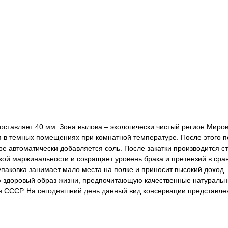
составляет 40 мм. Зона вылова – экологически чистый регион Миро
 в темных помещениях при комнатной температуре. После этого п
ере автоматически добавляется соль. После закатки производится с
кой маржинальности и сокращает уровень брака и претензий в сра
 упаковка занимает мало места на полке и приносит высокий доход.
 здоровый образ жизни, предпочитающую качественные натуральн
 СССР. На сегодняшний день данный вид консервации представлен